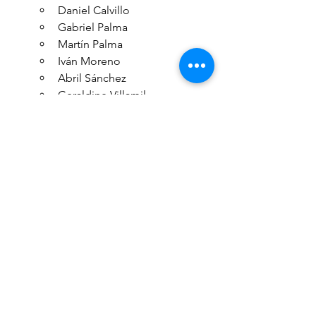
Daniel Calvillo
Gabriel Palma
Martín Palma
Iván Moreno
Abril Sánchez
Geraldine Villamil
Liliana Márquez
Asimismo, queremos hacer un 
agradecimiento especial al 
mtro. Shi 
Yan Xu, al mtro. Shi Yan Qi así como al 
Templo Shaolin de China por su gran 
ayuda en la elavoración de éste gran 
evento.
El evento no solo celebró la llegada de 
un nuevo ciclo según el calendario 
lunar, sino que también promovió el 
intercambio cultural y el 