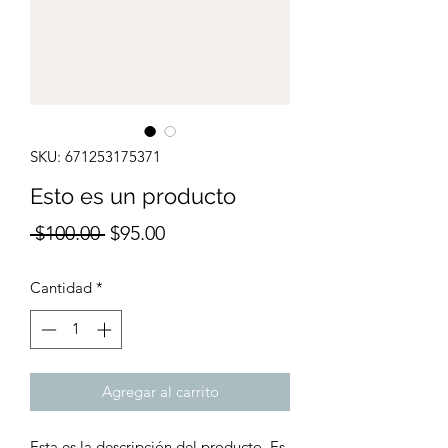
SKU: 671253175371
Esto es un producto
Precio
Precio
 $100.00 
$95.00
de
Cantidad
*
oferta
Agregar al carrito
Esta es la descripción del producto. Es